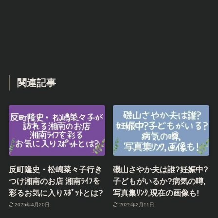
関連記事
反町隆史・松嶋菜々子行き
磯山さやか夫は誰?妊娠中?
つけ湘南のお店 湘南ﾗｲﾌを
子どもがいるか?病気の噂,
彩るお気に入りｽﾎﾟｯﾄとは?
写真集ﾘﾝｸ,現在の画像も!
2025年4月20日
2025年2月11日