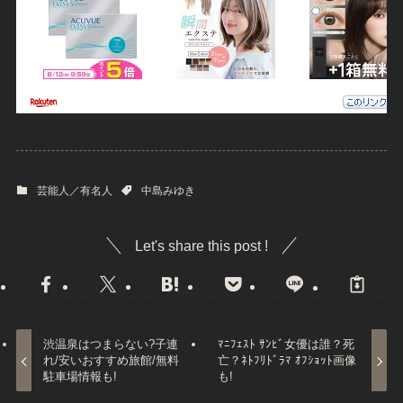
芸能人／有名人
中島みゆき
Let's share this post !
渋温泉はつまらない?子連
ﾏﾆﾌｪｽﾄ ｻﾝﾋﾞ女優は誰？死
れ/安いおすすめ旅館/無料
亡？ﾈﾄﾌﾘﾄﾞﾗﾏ ｵﾌｼｮｯﾄ画像
駐車場情報も!
も!