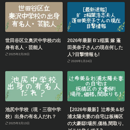
世田谷区立奥沢中学校の出
2026年最新 B’z稲葉 嫁 蓬
身有名人・芸能人
田美奈子さんの現在何した
人?目撃情報も!
2025年2月28日
2026年1月24日
池尻中学校（現・三宿中学
【2026年最新】辻希美＆杉
校）出身の有名人だれ？
浦太陽夫妻の自宅は板橋区
の大豪邸!場所,価格,間取り,
2025年3月13日