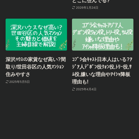
どこに住んでる?
2026年1月24日
深沢ﾊｳｽの家賃なぜ高い?間
ｺﾌﾞﾗ会ｷｬｽﾄ日本人はいる?ｱ
取り/世田谷区の人気ﾏﾝｼｮﾝ
ｼﾞｱ人ﾃﾞﾎﾞﾝ役ｸｫﾝ役,ﾄﾘｰ役,ｻ
住みやすさ
ﾑ役,嫌いな理由やｱｲｼｬ降板
理由も!
2025年5月5日
2025年4月4日