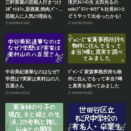
三軒茶屋の芸能人行きつけ
滝沢ｶﾚﾝの夫 太田光るの
ｽﾎﾟｯﾄｶﾌｪ,居酒屋,焼肉,ﾊﾞｰ…
wikiﾌﾟﾛﾌｨｰﾙ/ﾓﾃﾞﾙ,社長ｶﾚﾝと
芸能人に人気の理由も
どうやって出会ったかも!
2025年6月19日
2025年2月26日
中谷美紀達筆なのはなぜ?
ｼﾞｬﾆｰｽﾞ家賃事務所持ち物
学歴は?実家は東村山の八
件に住んでるって本当?噂
百屋さん
と真実を調べてみました
2024年12月1日
2025年6月28日