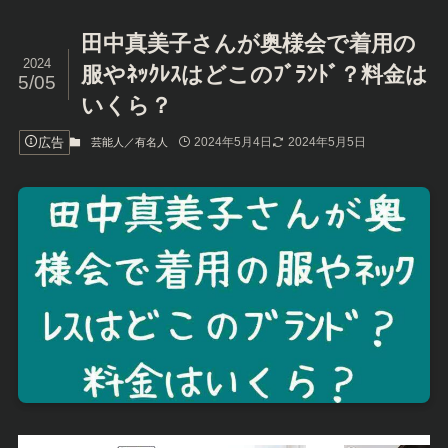
田中真美子さんが奥様会で着用の
2024
服やﾈｯｸﾚｽはどこのﾌﾞﾗﾝﾄﾞ？料金は
5/05
いくら？
広告
2024年5月4日
2024年5月5日
芸能人／有名人