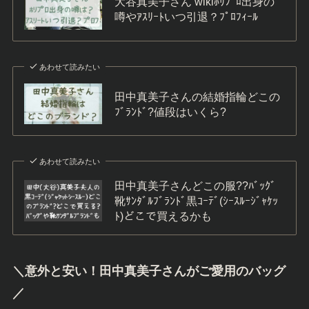
大谷真美子さん wikiﾎﾘﾌﾟﾛ出身の
噂やｱｽﾘｰﾄいつ引退？ﾌﾟﾛﾌｨｰﾙ
あわせて読みたい
田中真美子さんの結婚指輪どこの
ﾌﾞﾗﾝﾄﾞ?値段はいくら?
あわせて読みたい
田中真美子さんどこの服??ﾊﾞｯｸﾞ
靴ｻﾝﾀﾞﾙﾌﾞﾗﾝﾄﾞ黒ｺｰﾃﾞ(ｼｰｽﾙｰｼﾞｬｹｯ
ﾄ)どこで買えるかも
＼意外と安い！
田中真美子さんがご愛用のバッグ
／