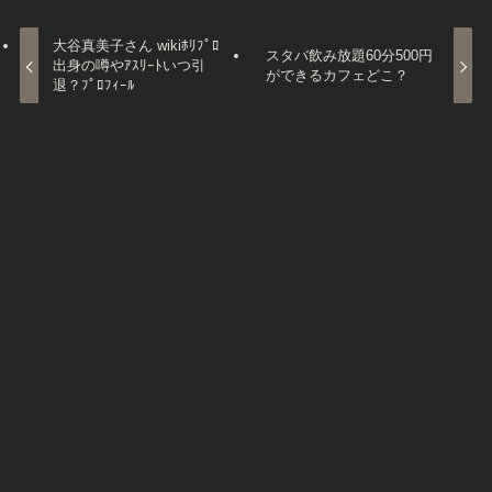
大谷真美子さん wikiﾎﾘﾌﾟﾛ
スタバ飲み放題60分500円
出身の噂やｱｽﾘｰﾄいつ引
ができるカフェどこ？
退？ﾌﾟﾛﾌｨｰﾙ