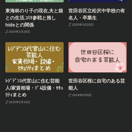
東海林のり子の現在,夫と娘
世田谷区立松沢中学校の有
との生活,ｺﾐｹ参戦と推し
名人・卒業生
hideとの関係
2025年3月23日
2025年2月28日
ﾚｼﾞﾃﾞﾝｽ代官山に住む芸能
世田谷区桜に自宅のある芸
人/家賃相場・ｼﾞﾑ設備・ｾｷｭ
能人
ﾘﾃｨまとめ
2024年6月9日
2025年5月10日